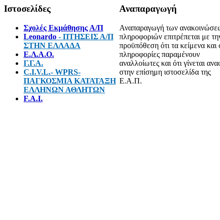
Ιστοσελίδες
Αναπαραγωγή
Σχολές Εκμάθησης Α/Π
Αναπαραγωγή των ανακοινώσε
Leonardo
- ΠΤΗΣΕΙΣ Α/Π
πληροφοριών επιτρέπεται με τη
ΣΤΗΝ ΕΛΛΑΔΑ
προϋπόθεση ότι τα κείμενα και 
E.Λ.Α.Ο.
πληροφορίες παραμένουν
Γ.Γ.Α.
αναλλοίωτες και ότι γίνεται αν
C.I.V.L.- WPRS-
στην επίσημη ιστοσελίδα της
ΠΑΓΚΟΣΜΙΑ ΚΑΤΑΤΑΞΗ
Ε.Α.Π.
ΕΛΛΗΝΩΝ ΑΘΛΗΤΩΝ
F.A.I.