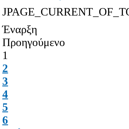
JPAGE_CURRENT_OF_T
Έναρξη
Προηγούμενο
1
2
3
4
5
6