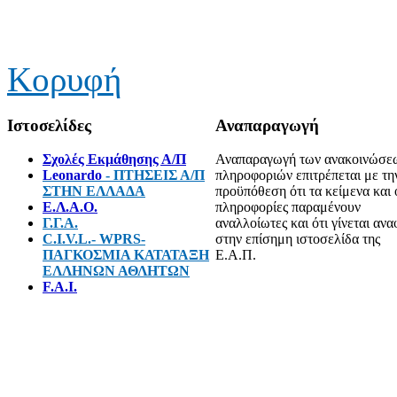
Κορυφή
Ιστοσελίδες
Αναπαραγωγή
Σχολές Εκμάθησης Α/Π
Αναπαραγωγή των ανακοινώσε
Leonardo
- ΠΤΗΣΕΙΣ Α/Π
πληροφοριών επιτρέπεται με τη
ΣΤΗΝ ΕΛΛΑΔΑ
προϋπόθεση ότι τα κείμενα και 
E.Λ.Α.Ο.
πληροφορίες παραμένουν
Γ.Γ.Α.
αναλλοίωτες και ότι γίνεται αν
C.I.V.L.- WPRS-
στην επίσημη ιστοσελίδα της
ΠΑΓΚΟΣΜΙΑ ΚΑΤΑΤΑΞΗ
Ε.Α.Π.
ΕΛΛΗΝΩΝ ΑΘΛΗΤΩΝ
F.A.I.