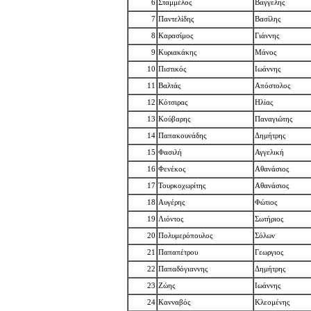
6
Σταμμέλος
Βαγγελης
7
Παντελίδης
Βασίλης
8
Καρασίμος
Γιάννης
9
Κυριακάκης
Μάνος
10
Πιστικός
Ιωάννης
11
Βαλτάς
Απόστολος
12
Κότσιρας
Ηλίας
13
Κούβαρης
Παναγιώτης
14
Παπακουνάδης
Δημήτρης
15
Φασιλή
Αγγελική
16
Φενέκος
Αθανάσιος
17
Τουρκοχωρίτης
Αθανάσιος
18
Αυγέρης
Φώτιος
19
Λιόντος
Σωτήριος
20
Πολυμερόπουλος
Σόλων
21
Παπαπέτρου
Γεωργιος
22
Παπαδόγιαννης
Δημήτρης
23
Ζώης
Ιωάννης
24
Κανναβός
Κλεομένης