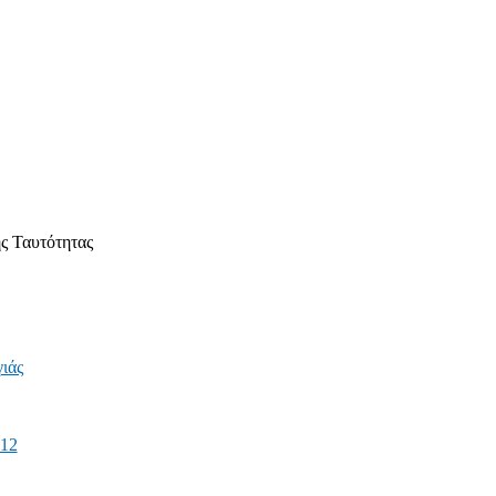
ς Ταυτότητας
ιάς
012