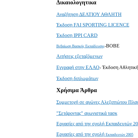
Δικαιολογητικα
Αναζήτηση ΔΕΛΤΙΟΥ ΑΘΛΗΤΗ
Έκδοση FAI SPORTING LICENCE
Έκδοση IPPI CARD
-ΒΟΒΕ
Βεβαίωση Βασικής Εκπαίδευσης
Αιτήσεις εξεταζόμενων
Εγγραφή στην ΕΛΑΟ
- Έκδοση Αθλητική
Έκδοση διπλωμάτων
Χρήσιμα Άρθρα
Συμμετοχή σε αγώνες Αλεξιπτώτου Πλαγ
"Σετάροντας" αγωνιστικά τασκ
Εργασίες από την σχολή Εκπαιδευτών 2
Εργασίες από την σχολή
Εκπαιδευτών 2005