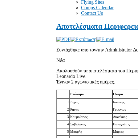
Flying Sites
Comps Calendar
Contact Us
Αποτελέσματα Περιφερει
Συντάχθηκε απο τον/την Administrator
Δε
Νέα
Ακολουθούν τα αποτελέσματα του Περιφ
Leonardo Live.
Έγιναν 2 αγωνιστικές ημέρες.
Επώνυμο
Όνομα
1
Ξηρός
Ιωάννης
2
Ρήγας
Γεωργιος
3
Κουμούτσος
Διονύσιος
4
Σαβελώνας
Παναγιώτης
5
Μακρής
Μάριος