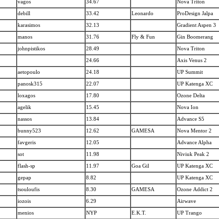
vagos
34.67
Nova Triton
debill
33.42
Leonardo
ProDesign Jalpa
karasimos
32.13
Gradient Aspen 3
manos
31.76
Fly & Fun
Gin Boomerang
johnpistikos
28.49
Nova Triton
24.66
Axis Venus 2
aetopoulo
24.18
UP
Summit
panosk315
22.07
UP
Katenga XC
loxagos
17.80
Ozone Delta
agelik
15.45
Nova Ion
nassos
13.84
Advance S5
bunny523
12.62
GAMESA
Nova Mentor 2
favgeris
12.05
Advance Alpha
sot
11.98
Niviuk Peak 2
flash-sp
11.97
Goa Gil
UP
Katenga XC
gepap
8.82
UP
Katenga XC
tsouloufis
8.30
GAMESA
Ozone Αddict 2
iozois
6.29
Airwave
menios
NYP
Ε.Κ.Τ.
UP
Trango