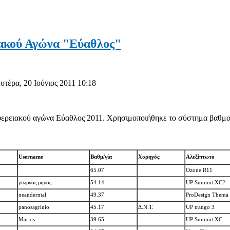
ακού Αγώνα "Εύαθλος"
υτέρα, 20 Ιούνιος 2011 10:18
ερειακού αγώνα Εύαθλος 2011. Χρησιμοποιήθηκε το σύστημα βαθμο
Username
Βαθμ/γία
Χορηγός
Αλεξίπτωτο
65.07
Ozone R11
γιωργος ρηγας
54.14
UP Summit XC2
neanderntal
49.37
ProDesign Thema
panosagrinio
45.17
Δ.Ν.Τ.
UP
trango 3
Marios
39.65
UP
Summit XC