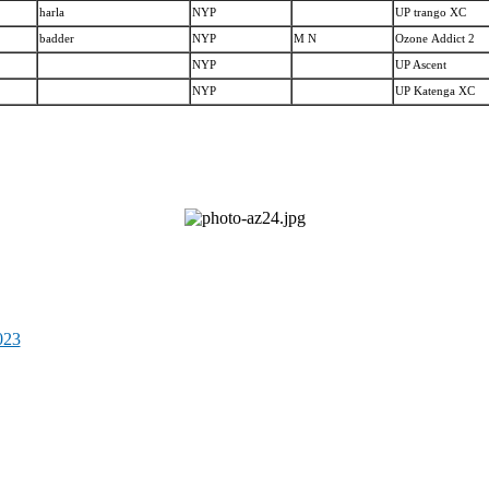
harla
NYP
UP
trango XC
badder
NYP
Μ Ν
Ozone Αddict 2
NYP
UP Ascent
NYP
UP
Katenga XC
023