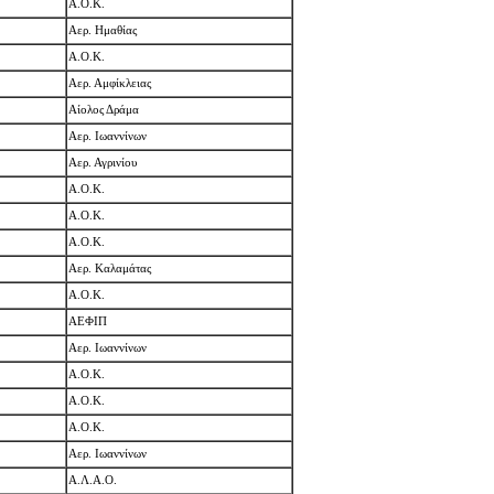
A.O.K.
Αερ. Ημαθίας
A.O.K.
Αερ. Αμφίκλειας
Αίολος Δράμα
Αερ. Ιωαννίνων
Αερ. Αγρινίου
A.O.K.
Α.Ο.Κ.
A.O.K.
Αερ. Καλαμάτας
Α.Ο.Κ.
ΑΕΦΙΠ
Αερ. Ιωαννίνων
A.O.K.
A.O.K.
Α.Ο.Κ.
Αερ. Ιωαννίνων
Α.Λ.Α.Ο.