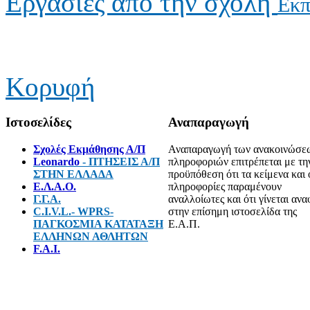
Εργασίες από την σχολή
Εκπ
Κορυφή
Ιστοσελίδες
Αναπαραγωγή
Σχολές Εκμάθησης Α/Π
Αναπαραγωγή των ανακοινώσε
Leonardo
- ΠΤΗΣΕΙΣ Α/Π
πληροφοριών επιτρέπεται με τη
ΣΤΗΝ ΕΛΛΑΔΑ
προϋπόθεση ότι τα κείμενα και 
E.Λ.Α.Ο.
πληροφορίες παραμένουν
Γ.Γ.Α.
αναλλοίωτες και ότι γίνεται αν
C.I.V.L.- WPRS-
στην επίσημη ιστοσελίδα της
ΠΑΓΚΟΣΜΙΑ ΚΑΤΑΤΑΞΗ
Ε.Α.Π.
ΕΛΛΗΝΩΝ ΑΘΛΗΤΩΝ
F.A.I.