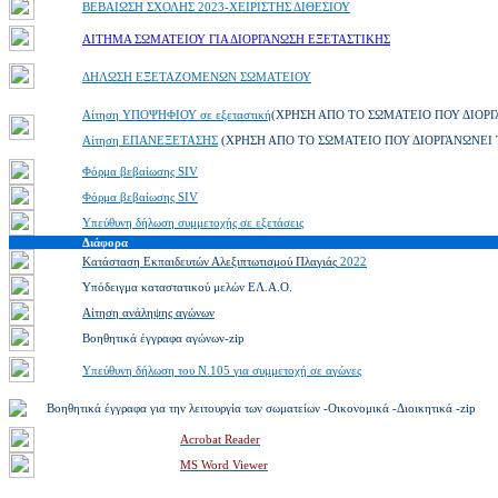
ΒΕΒΑΙΩΣΗ ΣΧΟΛΗΣ 2023-ΧΕΙΡΙΣΤΗΣ ΔΙΘΕΣΙΟΥ
ΑΙΤΗΜΑ ΣΩΜΑΤΕΙΟΥ ΓΙΑ ΔΙΟΡΓΑΝΩΣΗ ΕΞΕΤΑΣΤΙΚΗΣ
ΔΗΛΩΣΗ ΕΞΕΤΑΖΟΜΕΝΩΝ ΣΩΜΑΤΕΙΟΥ
Αίτηση ΥΠΟΨΗΦΙΟΥ σε εξεταστική
(ΧΡΗΣΗ ΑΠΟ ΤΟ ΣΩΜΑΤΕΙΟ ΠΟΥ ΔΙΟΡΓ
Αίτηση ΕΠΑΝΕΞΕΤΑΣΗΣ
(ΧΡΗΣΗ ΑΠΟ ΤΟ ΣΩΜΑΤΕΙΟ ΠΟΥ ΔΙΟΡΓΑΝΩΝΕΙ Τ
Φόρμα βεβαίωσης SIV
Φόρμα βεβαίωσης SIV
Υπεύθυνη δήλωση συμμετοχής σε εξετάσεις
Διάφορα
Κατάσταση Εκπαιδευτών Αλεξιπτωτισμού Πλαγιάς
2022
Υπόδειγμα καταστατικού μελών ΕΛ.Α.Ο.
Αίτηση ανάληψης αγώνων
Βοηθητικά έγγραφα αγώνων-zip
Υπεύθυνη δήλωση του Ν.105 για συμμετοχή σε αγώνες
Βοηθητικά έγγραφα για την λειτουργία των σωματείων -Οικονομικά -Διοικητικά -zip
Acrobat Reader
MS Word Viewer