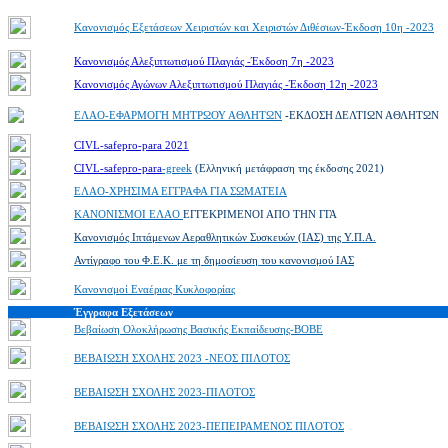
Κανονισμός Εξετάσεων Χειριστών και Χειριστών Διθέσιων-Έκδοση 10η -2023
Κανονισμός Αλεξιπτωτισμού Πλαγιάς -Έκδοση 7η -2023
Κανονισμός Αγώνων Αλεξιπτωτισμού Πλαγιάς -Έκδοση 12η -2023
ΕΛΑΟ-ΕΦΑΡΜΟΓΗ ΜΗΤΡΩΟΥ ΑΘΛΗΤΩΝ
-
ΕΚΔΟΣΗ ΔΕΛΤΙΩΝ ΑΘΛΗΤΩΝ
CIVL-safepro-para 2021
CIVL-safepro-para
-greek
(
Ελληνική μετάφραση της έκδοσης 2021)
ΕΛΑΟ-ΧΡΗΣΙΜΑ ΕΓΓΡΑΦΑ ΓΙΑ ΣΩΜΑΤΕΙΑ
ΚΑΝΟΝΙΣΜΟΙ ΕΛΑΟ
ΕΓΓΕΚΡΙΜΕΝΟΙ ΑΠΟ ΤΗΝ ΓΓΑ
Κανονισμός Ιπτάμενων Αεραθλητικών Συσκευών (ΙΑΣ) της Υ.Π.Α.
Αντίγραφο του Φ.Ε.Κ. με τη δημοσίευση του κανονισμού ΙΑΣ
Κανονισμοί Εναέριας Κυκλοφορίας
Έγγραφα Εξετάσεων
Βεβαίωση Ολοκλήρωσης Βασικής Εκπαίδευσης-BOBE
ΒΕΒΑΙΩΣΗ ΣΧΟΛΗΣ 2023 -ΝΕΟΣ ΠΙΛΟΤΟΣ
ΒΕΒΑΙΩΣΗ ΣΧΟΛΗΣ 2023-ΠΙΛΟΤΟΣ
ΒΕΒΑΙΩΣΗ ΣΧΟΛΗΣ 2023-ΠΕΠΕΙΡΑΜΕΝΟΣ ΠΙΛΟΤΟΣ