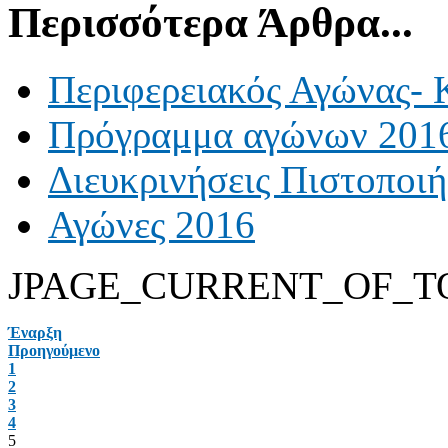
Περισσότερα Άρθρα...
Περιφερειακός Αγώνας- 
Πρόγραμμα αγώνων 201
Διευκρινήσεις Πιστοποι
Αγώνες 2016
JPAGE_CURRENT_OF_T
Έναρξη
Προηγούμενο
1
2
3
4
5