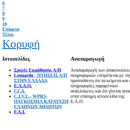
6
7
8
9
10
Επόμενο
Τέλος
Κορυφή
Ιστοσελίδες
Αναπαραγωγή
Σχολές Εκμάθησης Α/Π
Αναπαραγωγή των ανακοινώσε
Leonardo
- ΠΤΗΣΕΙΣ Α/Π
πληροφοριών επιτρέπεται με τη
ΣΤΗΝ ΕΛΛΑΔΑ
προϋπόθεση ότι τα κείμενα και 
E.Λ.Α.Ο.
πληροφορίες παραμένουν
Γ.Γ.Α.
αναλλοίωτες και ότι γίνεται αν
C.I.V.L.- WPRS-
στην επίσημη ιστοσελίδα της
ΠΑΓΚΟΣΜΙΑ ΚΑΤΑΤΑΞΗ
Ε.Α.Π.
ΕΛΛΗΝΩΝ ΑΘΛΗΤΩΝ
F.A.I.